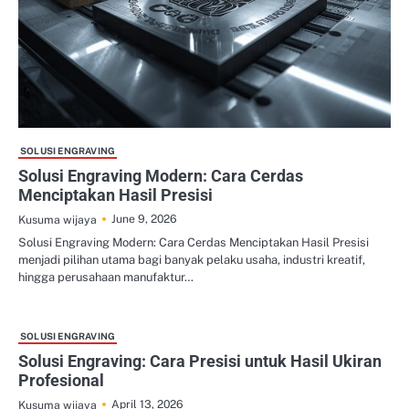
SOLUSI ENGRAVING
Solusi Engraving Modern: Cara Cerdas
Menciptakan Hasil Presisi
June 9, 2026
Kusuma wijaya
Solusi Engraving Modern: Cara Cerdas Menciptakan Hasil Presisi
menjadi pilihan utama bagi banyak pelaku usaha, industri kreatif,
hingga perusahaan manufaktur…
SOLUSI ENGRAVING
Solusi Engraving: Cara Presisi untuk Hasil Ukiran
Profesional
April 13, 2026
Kusuma wijaya