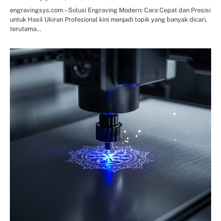
engravingsys.com – Solusi Engraving Modern: Cara Cepat dan Presisi
untuk Hasil Ukiran Profesional kini menjadi topik yang banyak dicari,
terutama…