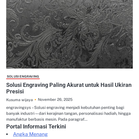
SOLUSI ENGRAVING
Solusi Engraving Paling Akurat untuk Hasil Ukiran
Presisi
November 26, 2025
Kusuma wijaya
engravingsys – Solusi engraving menjadi kebutuhan penting bagi
banyak industri—dari kerajinan tangan, personalisasi hadiah, hingga
manufaktur berbasis mesin. Pada paragraf…
Portal Informasi Terkini
Angka Menang