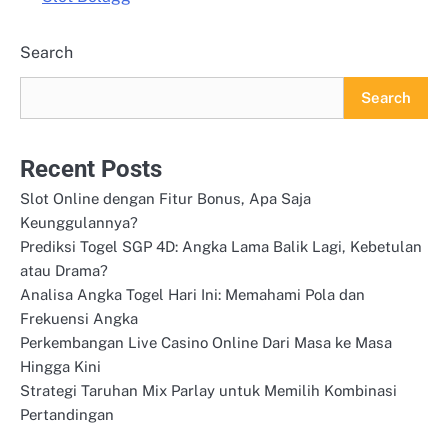
Search
Search
Recent Posts
Slot Online dengan Fitur Bonus, Apa Saja
Keunggulannya?
Prediksi Togel SGP 4D: Angka Lama Balik Lagi, Kebetulan
atau Drama?
Analisa Angka Togel Hari Ini: Memahami Pola dan
Frekuensi Angka
Perkembangan Live Casino Online Dari Masa ke Masa
Hingga Kini
Strategi Taruhan Mix Parlay untuk Memilih Kombinasi
Pertandingan