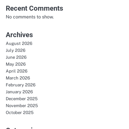
Recent Comments
No comments to show.
Archives
August 2026
July 2026
June 2026
May 2026
April 2026
March 2026
February 2026
January 2026
December 2025
November 2025
October 2025