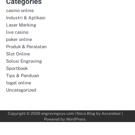
Categories
casino online
Industri & Aplikasi
Laser Marking
live casino
poker online
Produk & Peralatan
Slot Online
Solusi Engraving
Sportbook
Tips & Panduan
togel online
Uncategorized
Copyright © 2026
engravingsys.com
| Nova Blog by
Ascendoor
|
Powered by
WordPress
.