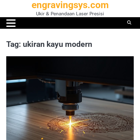
engravingsys.com
Skip
to
Ukir & Penandaan Laser Presisi
content
Tag:
ukiran kayu modern