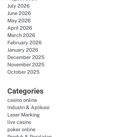
July 2026
June 2026
May 2026
April 2026
March 2026
February 2026
January 2026
December 2025
November 2025
October 2025
Categories
casino online
Industri & Aplikasi
Laser Marking
live casino
poker online
Produk & Peralatan