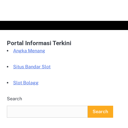
Portal Informasi Terkini
Angka Menang
Situs Bandar Slot
Slot Bolagg
Search
Search