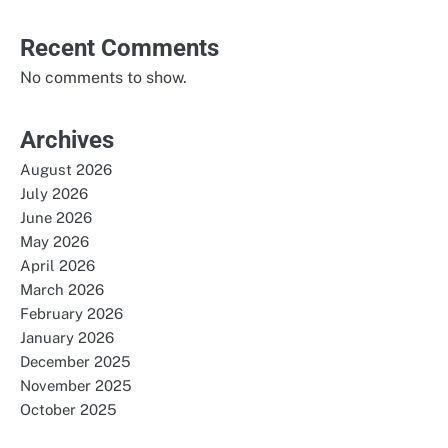
Recent Comments
No comments to show.
Archives
August 2026
July 2026
June 2026
May 2026
April 2026
March 2026
February 2026
January 2026
December 2025
November 2025
October 2025