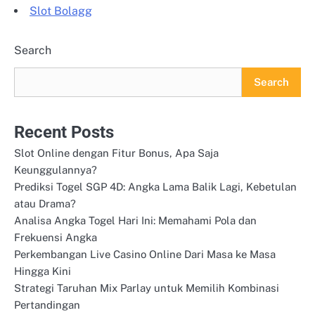
Slot Bolagg
Search
Search
Recent Posts
Slot Online dengan Fitur Bonus, Apa Saja
Keunggulannya?
Prediksi Togel SGP 4D: Angka Lama Balik Lagi, Kebetulan
atau Drama?
Analisa Angka Togel Hari Ini: Memahami Pola dan
Frekuensi Angka
Perkembangan Live Casino Online Dari Masa ke Masa
Hingga Kini
Strategi Taruhan Mix Parlay untuk Memilih Kombinasi
Pertandingan