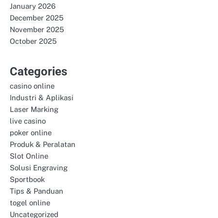
January 2026
December 2025
November 2025
October 2025
Categories
casino online
Industri & Aplikasi
Laser Marking
live casino
poker online
Produk & Peralatan
Slot Online
Solusi Engraving
Sportbook
Tips & Panduan
togel online
Uncategorized