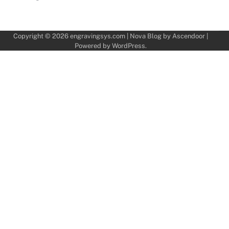
Copyright © 2026
engravingsys.com
| Nova Blog by
Ascendoor
|
Powered by
WordPress
.