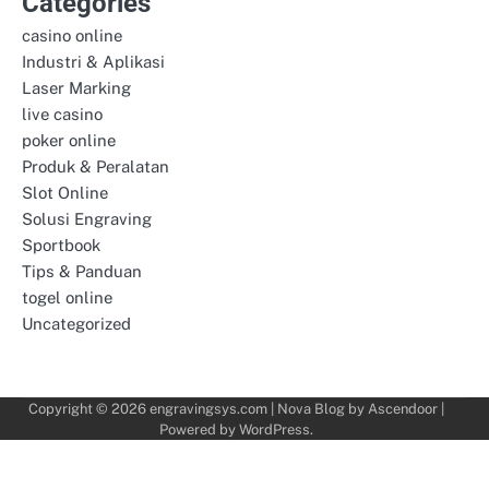
Categories
casino online
Industri & Aplikasi
Laser Marking
live casino
poker online
Produk & Peralatan
Slot Online
Solusi Engraving
Sportbook
Tips & Panduan
togel online
Uncategorized
Copyright © 2026
engravingsys.com
| Nova Blog by
Ascendoor
|
Powered by
WordPress
.