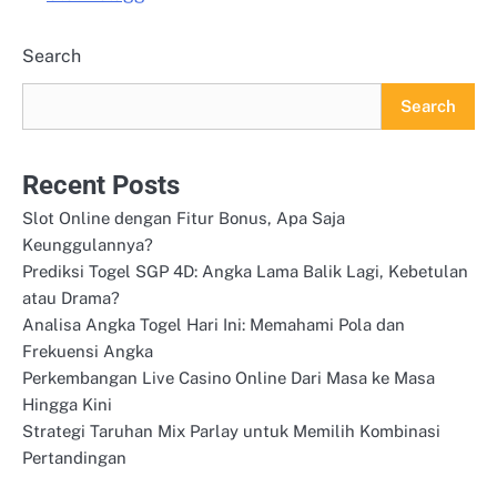
Search
Search
Recent Posts
Slot Online dengan Fitur Bonus, Apa Saja
Keunggulannya?
Prediksi Togel SGP 4D: Angka Lama Balik Lagi, Kebetulan
atau Drama?
Analisa Angka Togel Hari Ini: Memahami Pola dan
Frekuensi Angka
Perkembangan Live Casino Online Dari Masa ke Masa
Hingga Kini
Strategi Taruhan Mix Parlay untuk Memilih Kombinasi
Pertandingan