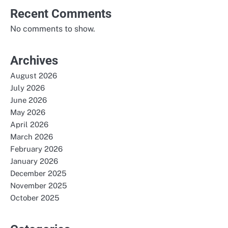
Recent Comments
No comments to show.
Archives
August 2026
July 2026
June 2026
May 2026
April 2026
March 2026
February 2026
January 2026
December 2025
November 2025
October 2025