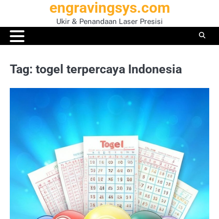
engravingsys.com
Skip
to
Ukir & Penandaan Laser Presisi
content
Tag:
togel terpercaya Indonesia