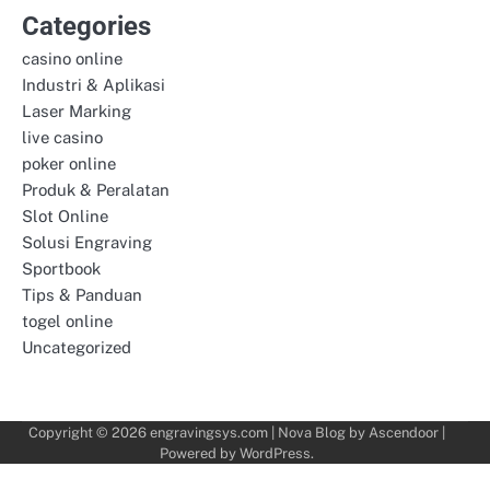
Categories
casino online
Industri & Aplikasi
Laser Marking
live casino
poker online
Produk & Peralatan
Slot Online
Solusi Engraving
Sportbook
Tips & Panduan
togel online
Uncategorized
Copyright © 2026
engravingsys.com
| Nova Blog by
Ascendoor
|
Powered by
WordPress
.