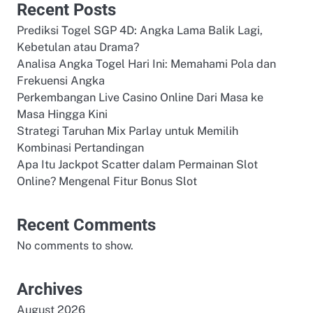
Recent Posts
Prediksi Togel SGP 4D: Angka Lama Balik Lagi,
Kebetulan atau Drama?
Analisa Angka Togel Hari Ini: Memahami Pola dan
Frekuensi Angka
Perkembangan Live Casino Online Dari Masa ke
Masa Hingga Kini
Strategi Taruhan Mix Parlay untuk Memilih
Kombinasi Pertandingan
Apa Itu Jackpot Scatter dalam Permainan Slot
Online? Mengenal Fitur Bonus Slot
Recent Comments
No comments to show.
Archives
August 2026