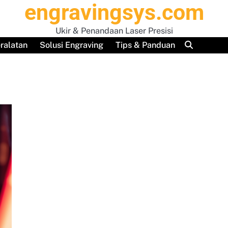
engravingsys.com
Ukir & Penandaan Laser Presisi
ralatan
Solusi Engraving
Tips & Panduan