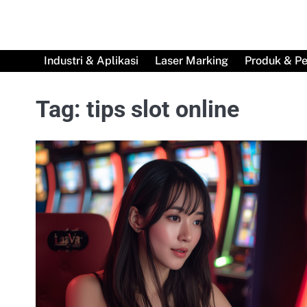
Skip
to
content
Industri & Aplikasi
Laser Marking
Produk & Pe
Tag:
tips slot online