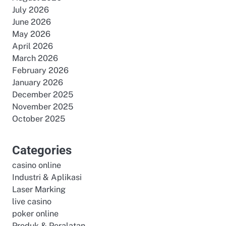
July 2026
June 2026
May 2026
April 2026
March 2026
February 2026
January 2026
December 2025
November 2025
October 2025
Categories
casino online
Industri & Aplikasi
Laser Marking
live casino
poker online
Produk & Peralatan