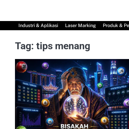
Skip
to
content
Industri & Aplikasi
Laser Marking
Produk & Pe
Tag:
tips menang