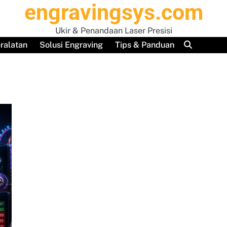
engravingsys.com
Ukir & Penandaan Laser Presisi
ralatan
Solusi Engraving
Tips & Panduan