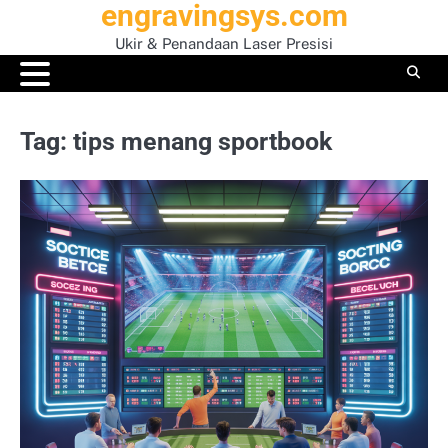
engravingsys.com
Skip
to
Ukir & Penandaan Laser Presisi
content
Tag:
tips menang sportbook