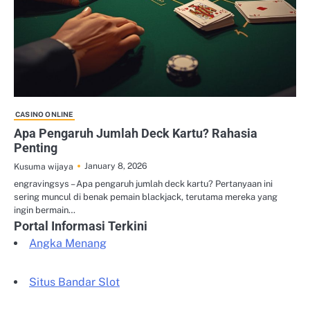
CASINO ONLINE
Apa Pengaruh Jumlah Deck Kartu? Rahasia
Penting
January 8, 2026
Kusuma wijaya
engravingsys – Apa pengaruh jumlah deck kartu? Pertanyaan ini
sering muncul di benak pemain blackjack, terutama mereka yang
ingin bermain…
Portal Informasi Terkini
Angka Menang
Situs Bandar Slot