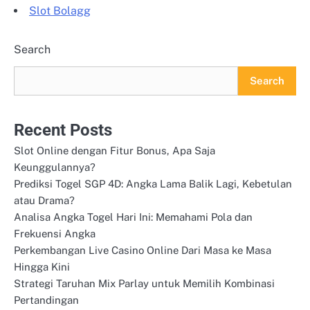
Slot Bolagg
Search
Search
Recent Posts
Slot Online dengan Fitur Bonus, Apa Saja
Keunggulannya?
Prediksi Togel SGP 4D: Angka Lama Balik Lagi, Kebetulan
atau Drama?
Analisa Angka Togel Hari Ini: Memahami Pola dan
Frekuensi Angka
Perkembangan Live Casino Online Dari Masa ke Masa
Hingga Kini
Strategi Taruhan Mix Parlay untuk Memilih Kombinasi
Pertandingan