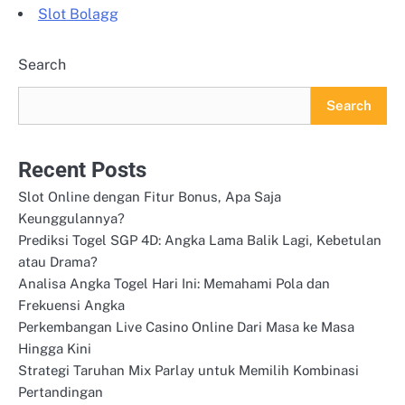
Slot Bolagg
Search
Search
Recent Posts
Slot Online dengan Fitur Bonus, Apa Saja
Keunggulannya?
Prediksi Togel SGP 4D: Angka Lama Balik Lagi, Kebetulan
atau Drama?
Analisa Angka Togel Hari Ini: Memahami Pola dan
Frekuensi Angka
Perkembangan Live Casino Online Dari Masa ke Masa
Hingga Kini
Strategi Taruhan Mix Parlay untuk Memilih Kombinasi
Pertandingan