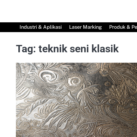
Skip
to
content
Industri & Aplikasi
Laser Marking
Produk & Pe
Tag:
teknik seni klasik