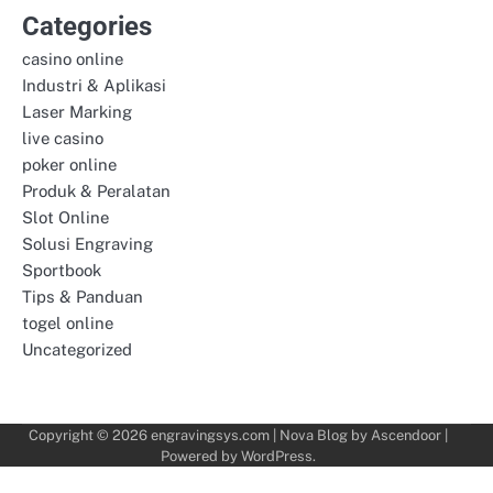
Categories
casino online
Industri & Aplikasi
Laser Marking
live casino
poker online
Produk & Peralatan
Slot Online
Solusi Engraving
Sportbook
Tips & Panduan
togel online
Uncategorized
Copyright © 2026
engravingsys.com
| Nova Blog by
Ascendoor
|
Powered by
WordPress
.