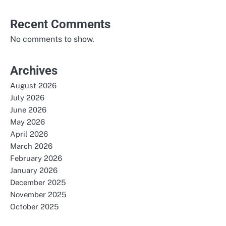
Recent Comments
No comments to show.
Archives
August 2026
July 2026
June 2026
May 2026
April 2026
March 2026
February 2026
January 2026
December 2025
November 2025
October 2025