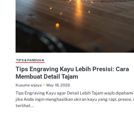
TIPS & PANDUAN
Tips Engraving Kayu Lebih Presisi: Cara
Membuat Detail Tajam
May 18, 2026
Kusuma wijaya
Tips Engraving Kayu agar Detail Lebih Tajam wajib dipahami
jika Anda ingin menghasilkan ukiran kayu yang rapi, presisi,
terlihat…