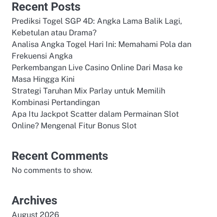
Recent Posts
Prediksi Togel SGP 4D: Angka Lama Balik Lagi,
Kebetulan atau Drama?
Analisa Angka Togel Hari Ini: Memahami Pola dan
Frekuensi Angka
Perkembangan Live Casino Online Dari Masa ke
Masa Hingga Kini
Strategi Taruhan Mix Parlay untuk Memilih
Kombinasi Pertandingan
Apa Itu Jackpot Scatter dalam Permainan Slot
Online? Mengenal Fitur Bonus Slot
Recent Comments
No comments to show.
Archives
August 2026