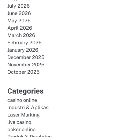
July 2026
June 2026
May 2026
April 2026
March 2026
February 2026
January 2026
December 2025
November 2025
October 2025
Categories
casino online
Industri & Aplikasi
Laser Marking
live casino
poker online
Produk & Peralatan