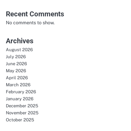
Recent Comments
No comments to show.
Archives
August 2026
July 2026
June 2026
May 2026
April 2026
March 2026
February 2026
January 2026
December 2025
November 2025
October 2025