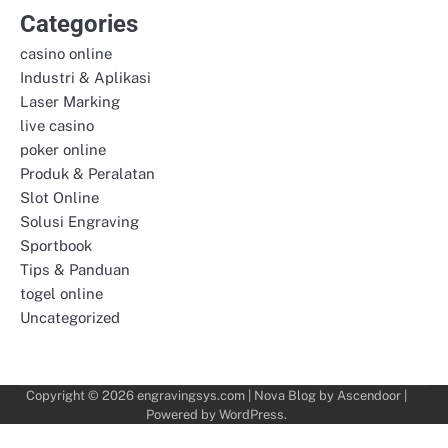
Categories
casino online
Industri & Aplikasi
Laser Marking
live casino
poker online
Produk & Peralatan
Slot Online
Solusi Engraving
Sportbook
Tips & Panduan
togel online
Uncategorized
Copyright © 2026
engravingsys.com
| Nova Blog by
Ascendoor
|
Powered by
WordPress
.