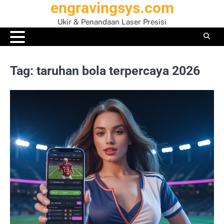
engravingsys.com
Skip
to
Ukir & Penandaan Laser Presisi
content
Tag:
taruhan bola terpercaya 2026