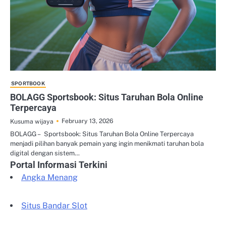
SPORTBOOK
BOLAGG Sportsbook: Situs Taruhan Bola Online
Terpercaya
February 13, 2026
Kusuma wijaya
BOLAGG – Sportsbook: Situs Taruhan Bola Online Terpercaya
menjadi pilihan banyak pemain yang ingin menikmati taruhan bola
digital dengan sistem…
Portal Informasi Terkini
Angka Menang
Situs Bandar Slot