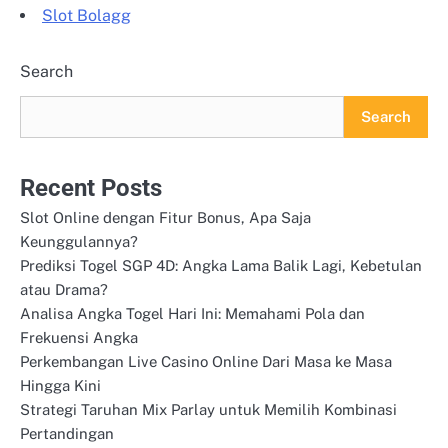
Slot Bolagg
Search
Search
Recent Posts
Slot Online dengan Fitur Bonus, Apa Saja
Keunggulannya?
Prediksi Togel SGP 4D: Angka Lama Balik Lagi, Kebetulan
atau Drama?
Analisa Angka Togel Hari Ini: Memahami Pola dan
Frekuensi Angka
Perkembangan Live Casino Online Dari Masa ke Masa
Hingga Kini
Strategi Taruhan Mix Parlay untuk Memilih Kombinasi
Pertandingan