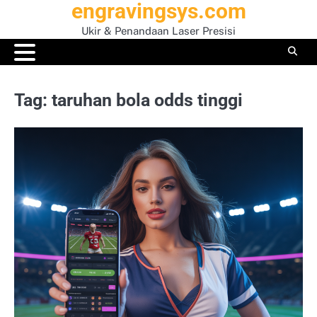
engravingsys.com
Skip
to
Ukir & Penandaan Laser Presisi
content
Tag:
taruhan bola odds tinggi