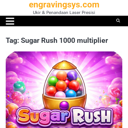
engravingsys.com
Skip
to
Ukir & Penandaan Laser Presisi
content
Tag:
Sugar Rush 1000 multiplier