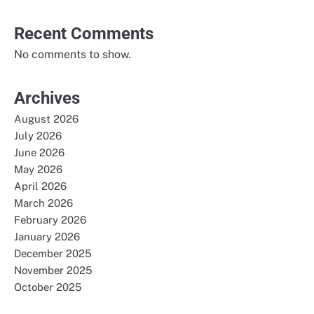
Recent Comments
No comments to show.
Archives
August 2026
July 2026
June 2026
May 2026
April 2026
March 2026
February 2026
January 2026
December 2025
November 2025
October 2025