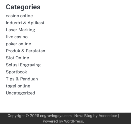
Categories
casino online
Industri & Aplikasi
Laser Marking
live casino
poker online
Produk & Peralatan
Slot Online
Solusi Engraving
Sportbook
Tips & Panduan
togel online
Uncategorized
Copyright © 2026
engravingsys.com
| Nova Blog by
Ascendoor
|
Powered by
WordPress
.