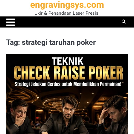
engravingsys.com
Skip
to
Ukir & Penandaan Laser Presisi
content
Tag:
strategi taruhan poker