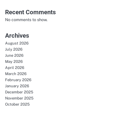
Recent Comments
No comments to show.
Archives
August 2026
July 2026
June 2026
May 2026
April 2026
March 2026
February 2026
January 2026
December 2025
November 2025
October 2025