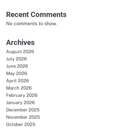
Recent Comments
No comments to show.
Archives
August 2026
July 2026
June 2026
May 2026
April 2026
March 2026
February 2026
January 2026
December 2025
November 2025
October 2025