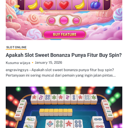
SLOT ONLINE
Apakah Slot Sweet Bonanza Punya Fitur Buy Spin?
January 15, 2026
Kusuma wijaya
engravingsys – Apakah slot sweet bonanza punya fitur buy spin?
Pertanyaan ini sering muncul dari pemain yang ingin jalan pintas…