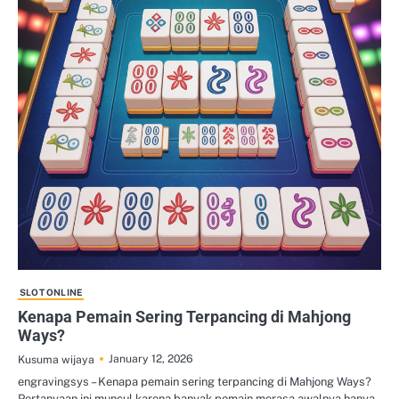
SLOT ONLINE
Kenapa Pemain Sering Terpancing di Mahjong
Ways?
January 12, 2026
Kusuma wijaya
engravingsys – Kenapa pemain sering terpancing di Mahjong Ways?
Pertanyaan ini muncul karena banyak pemain merasa awalnya hanya