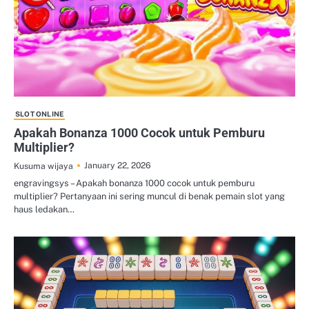
SLOT ONLINE
Apakah Bonanza 1000 Cocok untuk Pemburu
Multiplier?
January 22, 2026
Kusuma wijaya
engravingsys – Apakah bonanza 1000 cocok untuk pemburu
multiplier? Pertanyaan ini sering muncul di benak pemain slot yang
haus ledakan…