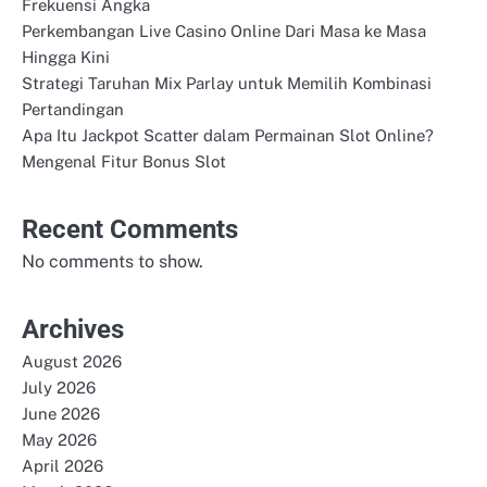
Frekuensi Angka
Perkembangan Live Casino Online Dari Masa ke Masa
Hingga Kini
Strategi Taruhan Mix Parlay untuk Memilih Kombinasi
Pertandingan
Apa Itu Jackpot Scatter dalam Permainan Slot Online?
Mengenal Fitur Bonus Slot
Recent Comments
No comments to show.
Archives
August 2026
July 2026
June 2026
May 2026
April 2026