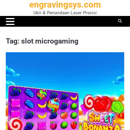
engravingsys.com
Skip
to
Ukir & Penandaan Laser Presisi
content
Tag:
slot microgaming