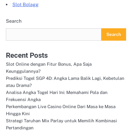
Slot Bolagg
Search
Search
Recent Posts
Slot Online dengan Fitur Bonus, Apa Saja
Keunggulannya?
Prediksi Togel SGP 4D: Angka Lama Balik Lagi, Kebetulan
atau Drama?
Analisa Angka Togel Hari Ini: Memahami Pola dan
Frekuensi Angka
Perkembangan Live Casino Online Dari Masa ke Masa
Hingga Kini
Strategi Taruhan Mix Parlay untuk Memilih Kombinasi
Pertandingan