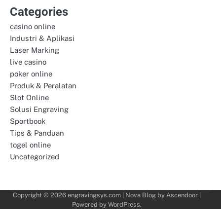
Categories
casino online
Industri & Aplikasi
Laser Marking
live casino
poker online
Produk & Peralatan
Slot Online
Solusi Engraving
Sportbook
Tips & Panduan
togel online
Uncategorized
Copyright © 2026
engravingsys.com
| Nova Blog by
Ascendoor
|
Powered by
WordPress
.