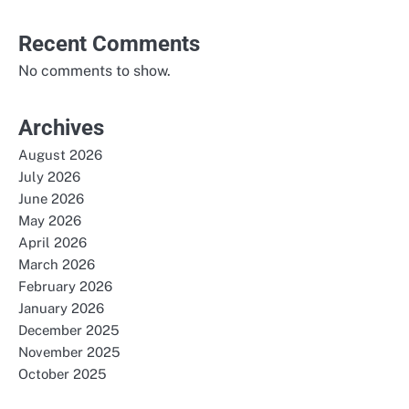
Recent Comments
No comments to show.
Archives
August 2026
July 2026
June 2026
May 2026
April 2026
March 2026
February 2026
January 2026
December 2025
November 2025
October 2025