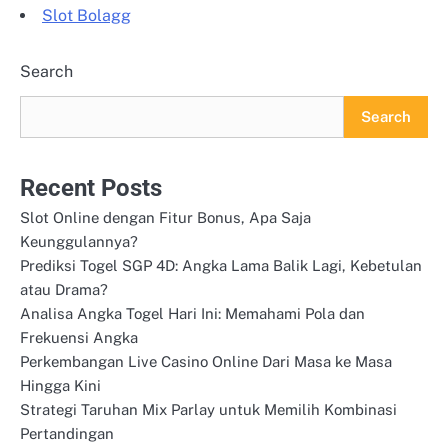
Slot Bolagg
Search
Search
Recent Posts
Slot Online dengan Fitur Bonus, Apa Saja
Keunggulannya?
Prediksi Togel SGP 4D: Angka Lama Balik Lagi, Kebetulan
atau Drama?
Analisa Angka Togel Hari Ini: Memahami Pola dan
Frekuensi Angka
Perkembangan Live Casino Online Dari Masa ke Masa
Hingga Kini
Strategi Taruhan Mix Parlay untuk Memilih Kombinasi
Pertandingan