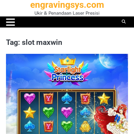
engravingsys.com
Skip
to
Ukir & Penandaan Laser Presisi
content
Tag:
slot maxwin