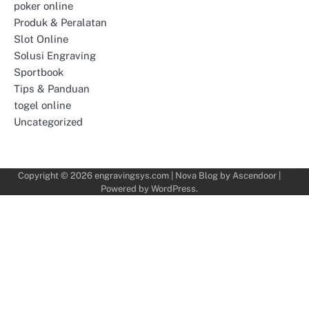
poker online
Produk & Peralatan
Slot Online
Solusi Engraving
Sportbook
Tips & Panduan
togel online
Uncategorized
Copyright © 2026
engravingsys.com
| Nova Blog by
Ascendoor
|
Powered by
WordPress
.