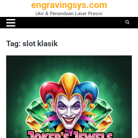
engravingsys.com
Skip
to
Ukir & Penandaan Laser Presisi
content
Tag:
slot klasik