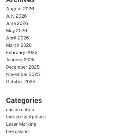
August 2026
July 2026
June 2026
May 2026
April 2026
March 2026
February 2026
January 2026
December 2025
November 2025
October 2025
Categories
casino online
Industri & Aplikasi
Laser Marking
live casino