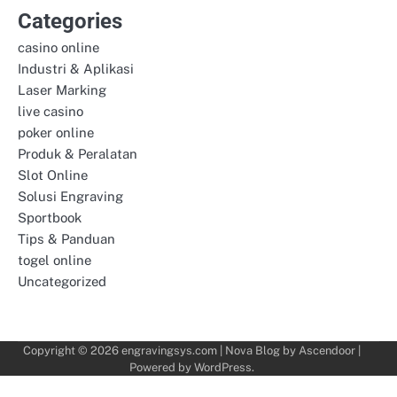
Categories
casino online
Industri & Aplikasi
Laser Marking
live casino
poker online
Produk & Peralatan
Slot Online
Solusi Engraving
Sportbook
Tips & Panduan
togel online
Uncategorized
Copyright © 2026
engravingsys.com
| Nova Blog by
Ascendoor
|
Powered by
WordPress
.