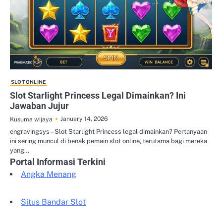
SLOT ONLINE
Slot Starlight Princess Legal Dimainkan? Ini
Jawaban Jujur
January 14, 2026
Kusuma wijaya
engravingsys – Slot Starlight Princess legal dimainkan? Pertanyaan
ini sering muncul di benak pemain slot online, terutama bagi mereka
yang…
Portal Informasi Terkini
Angka Menang
Situs Bandar Slot