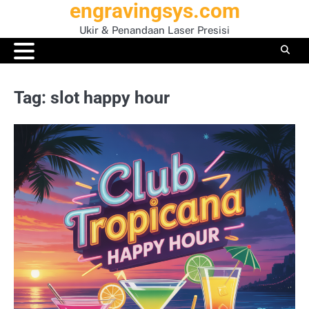
engravingsys.com
Skip
to
Ukir & Penandaan Laser Presisi
content
Tag:
slot happy hour