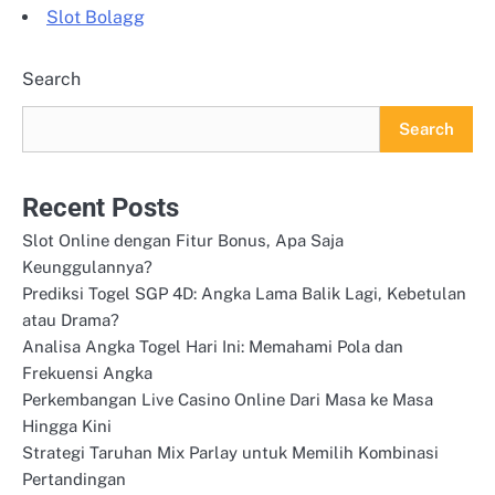
Slot Bolagg
Search
Search
Recent Posts
Slot Online dengan Fitur Bonus, Apa Saja
Keunggulannya?
Prediksi Togel SGP 4D: Angka Lama Balik Lagi, Kebetulan
atau Drama?
Analisa Angka Togel Hari Ini: Memahami Pola dan
Frekuensi Angka
Perkembangan Live Casino Online Dari Masa ke Masa
Hingga Kini
Strategi Taruhan Mix Parlay untuk Memilih Kombinasi
Pertandingan