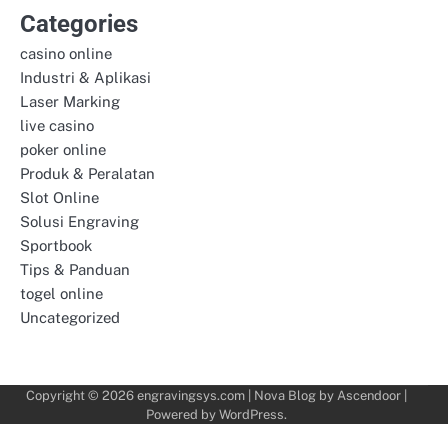
Categories
casino online
Industri & Aplikasi
Laser Marking
live casino
poker online
Produk & Peralatan
Slot Online
Solusi Engraving
Sportbook
Tips & Panduan
togel online
Uncategorized
Copyright © 2026
engravingsys.com
| Nova Blog by
Ascendoor
|
Powered by
WordPress
.