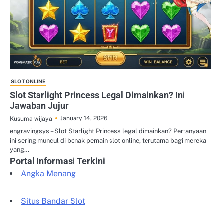
SLOT ONLINE
Slot Starlight Princess Legal Dimainkan? Ini
Jawaban Jujur
January 14, 2026
Kusuma wijaya
engravingsys – Slot Starlight Princess legal dimainkan? Pertanyaan
ini sering muncul di benak pemain slot online, terutama bagi mereka
yang…
Portal Informasi Terkini
Angka Menang
Situs Bandar Slot