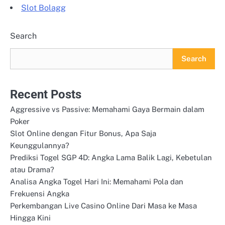
Slot Bolagg
Search
Search
Recent Posts
Aggressive vs Passive: Memahami Gaya Bermain dalam
Poker
Slot Online dengan Fitur Bonus, Apa Saja
Keunggulannya?
Prediksi Togel SGP 4D: Angka Lama Balik Lagi, Kebetulan
atau Drama?
Analisa Angka Togel Hari Ini: Memahami Pola dan
Frekuensi Angka
Perkembangan Live Casino Online Dari Masa ke Masa
Hingga Kini