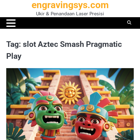
engravingsys.com
Skip
to
Ukir & Penandaan Laser Presisi
content
Tag:
slot Aztec Smash Pragmatic
Play