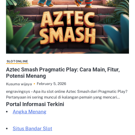
SLOT ONLINE
Aztec Smash Pragmatic Play: Cara Main, Fitur,
Potensi Menang
February 5, 2026
Kusuma wijaya
engravingsys – Apa itu slot online Aztec Smash dari Pragmatic Play?
Pertanyaan ini sering muncul di kalangan pemain yang mencari…
Portal Informasi Terkini
Angka Menang
Situs Bandar Slot