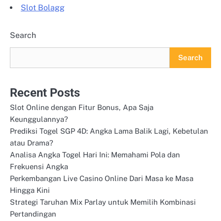
Slot Bolagg
Search
Search
Recent Posts
Slot Online dengan Fitur Bonus, Apa Saja
Keunggulannya?
Prediksi Togel SGP 4D: Angka Lama Balik Lagi, Kebetulan
atau Drama?
Analisa Angka Togel Hari Ini: Memahami Pola dan
Frekuensi Angka
Perkembangan Live Casino Online Dari Masa ke Masa
Hingga Kini
Strategi Taruhan Mix Parlay untuk Memilih Kombinasi
Pertandingan