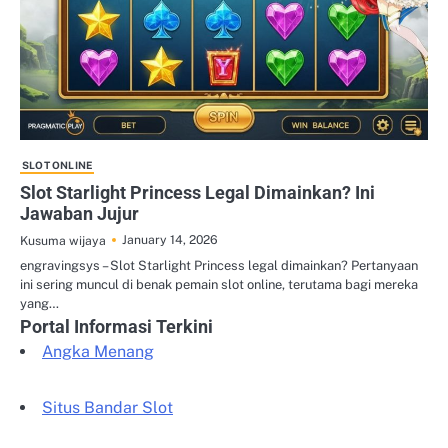
SLOT ONLINE
Slot Starlight Princess Legal Dimainkan? Ini
Jawaban Jujur
January 14, 2026
Kusuma wijaya
engravingsys – Slot Starlight Princess legal dimainkan? Pertanyaan
ini sering muncul di benak pemain slot online, terutama bagi mereka
yang…
Portal Informasi Terkini
Angka Menang
Situs Bandar Slot