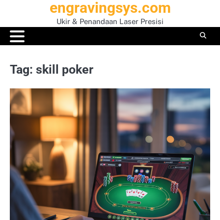
engravingsys.com
Skip
to
Ukir & Penandaan Laser Presisi
content
Tag:
skill poker