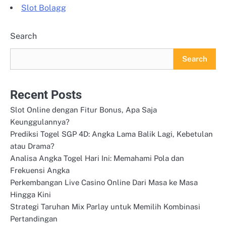
Slot Bolagg
Search
Search
Recent Posts
Slot Online dengan Fitur Bonus, Apa Saja
Keunggulannya?
Prediksi Togel SGP 4D: Angka Lama Balik Lagi, Kebetulan
atau Drama?
Analisa Angka Togel Hari Ini: Memahami Pola dan
Frekuensi Angka
Perkembangan Live Casino Online Dari Masa ke Masa
Hingga Kini
Strategi Taruhan Mix Parlay untuk Memilih Kombinasi
Pertandingan