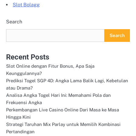
Slot Bolagg
Search
Search
Recent Posts
Slot Online dengan Fitur Bonus, Apa Saja
Keunggulannya?
Prediksi Togel SGP 4D: Angka Lama Balik Lagi, Kebetulan
atau Drama?
Analisa Angka Togel Hari Ini: Memahami Pola dan
Frekuensi Angka
Perkembangan Live Casino Online Dari Masa ke Masa
Hingga Kini
Strategi Taruhan Mix Parlay untuk Memilih Kombinasi
Pertandingan