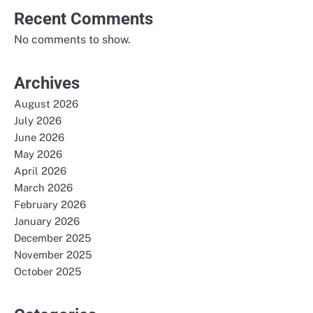
Recent Comments
No comments to show.
Archives
August 2026
July 2026
June 2026
May 2026
April 2026
March 2026
February 2026
January 2026
December 2025
November 2025
October 2025