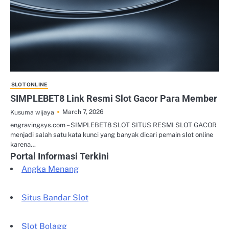
SLOT ONLINE
SIMPLEBET8 Link Resmi Slot Gacor Para Member
March 7, 2026
Kusuma wijaya
engravingsys.com – SIMPLEBET8 SLOT SITUS RESMI SLOT GACOR
menjadi salah satu kata kunci yang banyak dicari pemain slot online
karena…
Portal Informasi Terkini
Angka Menang
Situs Bandar Slot
Slot Bolagg