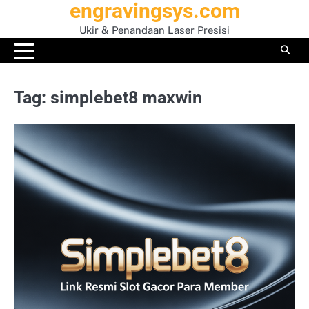
engravingsys.com
Skip
to
Ukir & Penandaan Laser Presisi
content
Tag:
simplebet8 maxwin