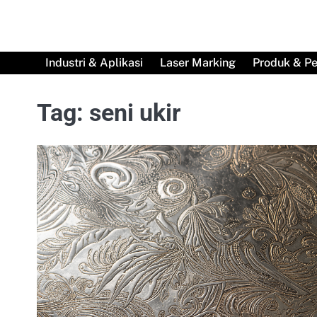
Skip
to
content
Industri & Aplikasi
Laser Marking
Produk & Pe
Tag:
seni ukir