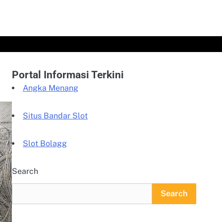
Portal Informasi Terkini
Angka Menang
Situs Bandar Slot
Slot Bolagg
Search
Search