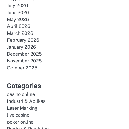
July 2026
June 2026
May 2026
April 2026
March 2026
February 2026
January 2026
December 2025
November 2025
October 2025
Categories
casino online
Industri & Aplikasi
Laser Marking
live casino
poker online
Produk & Peralatan