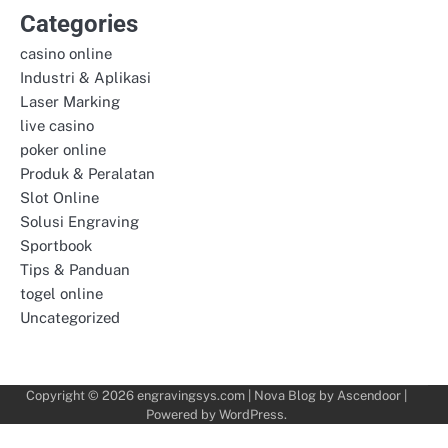
Categories
casino online
Industri & Aplikasi
Laser Marking
live casino
poker online
Produk & Peralatan
Slot Online
Solusi Engraving
Sportbook
Tips & Panduan
togel online
Uncategorized
Copyright © 2026
engravingsys.com
| Nova Blog by
Ascendoor
|
Powered by
WordPress
.