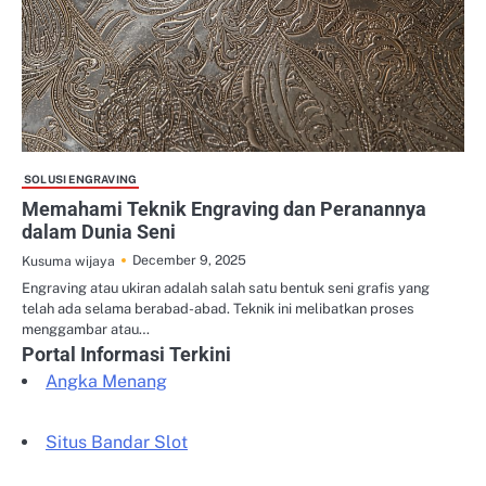
SOLUSI ENGRAVING
Memahami Teknik Engraving dan Peranannya
dalam Dunia Seni
December 9, 2025
Kusuma wijaya
Engraving atau ukiran adalah salah satu bentuk seni grafis yang
telah ada selama berabad-abad. Teknik ini melibatkan proses
menggambar atau…
Portal Informasi Terkini
Angka Menang
Situs Bandar Slot