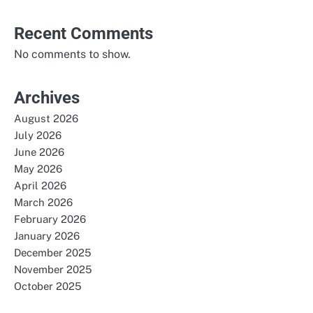
Recent Comments
No comments to show.
Archives
August 2026
July 2026
June 2026
May 2026
April 2026
March 2026
February 2026
January 2026
December 2025
November 2025
October 2025