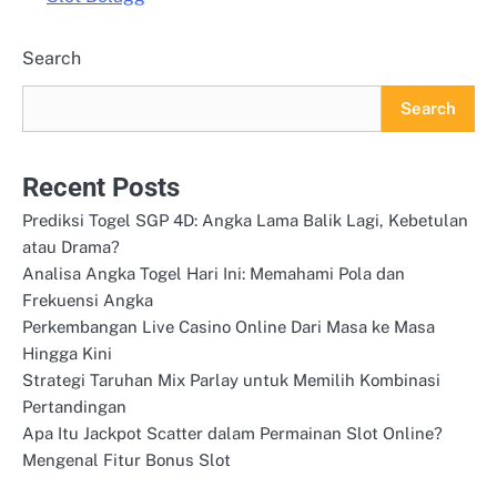
Search
Search
Recent Posts
Prediksi Togel SGP 4D: Angka Lama Balik Lagi, Kebetulan
atau Drama?
Analisa Angka Togel Hari Ini: Memahami Pola dan
Frekuensi Angka
Perkembangan Live Casino Online Dari Masa ke Masa
Hingga Kini
Strategi Taruhan Mix Parlay untuk Memilih Kombinasi
Pertandingan
Apa Itu Jackpot Scatter dalam Permainan Slot Online?
Mengenal Fitur Bonus Slot