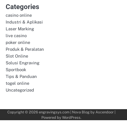
Categories
casino online
Industri & Aplikasi
Laser Marking
live casino
poker online
Produk & Peralatan
Slot Online
Solusi Engraving
Sportbook
Tips & Panduan
togel online
Uncategorized
Copyright © 2026
engravingsys.com
| Nova Blog by
Ascendoor
|
Powered by
WordPress
.