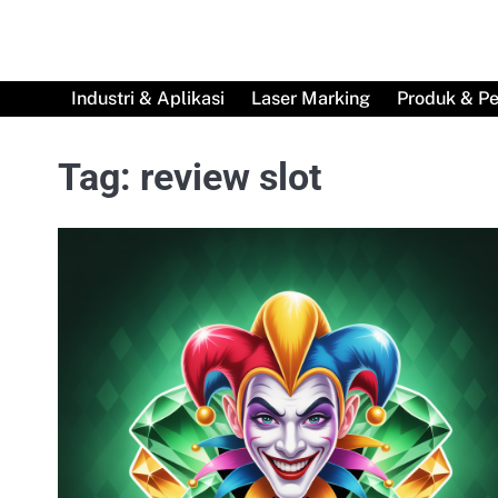
Skip
to
content
Industri & Aplikasi
Laser Marking
Produk & Pe
Tag:
review slot