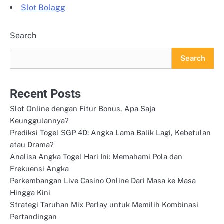
Slot Bolagg
Search
Search
Recent Posts
Slot Online dengan Fitur Bonus, Apa Saja
Keunggulannya?
Prediksi Togel SGP 4D: Angka Lama Balik Lagi, Kebetulan
atau Drama?
Analisa Angka Togel Hari Ini: Memahami Pola dan
Frekuensi Angka
Perkembangan Live Casino Online Dari Masa ke Masa
Hingga Kini
Strategi Taruhan Mix Parlay untuk Memilih Kombinasi
Pertandingan