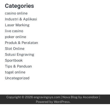
Categories
casino online
Industri & Aplikasi
Laser Marking
live casino
poker online
Produk & Peralatan
Slot Online
Solusi Engraving
Sportbook
Tips & Panduan
togel online
Uncategorized
Copyright © 2026
engravingsys.com
| Nova Blog by
Ascendoor
|
Powered by
WordPress
.