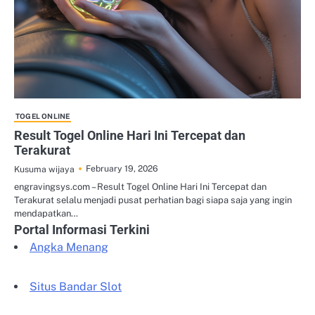
TOGEL ONLINE
Result Togel Online Hari Ini Tercepat dan
Terakurat
February 19, 2026
Kusuma wijaya
engravingsys.com – Result Togel Online Hari Ini Tercepat dan
Terakurat selalu menjadi pusat perhatian bagi siapa saja yang ingin
mendapatkan…
Portal Informasi Terkini
Angka Menang
Situs Bandar Slot