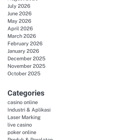
July 2026
June 2026
May 2026
April 2026
March 2026
February 2026
January 2026
December 2025
November 2025
October 2025
Categories
casino online
Industri & Aplikasi
Laser Marking
live casino
poker online
Produk & Peralatan