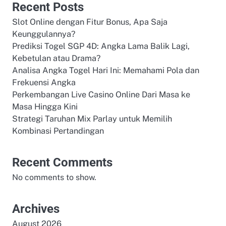
Recent Posts
Slot Online dengan Fitur Bonus, Apa Saja
Keunggulannya?
Prediksi Togel SGP 4D: Angka Lama Balik Lagi,
Kebetulan atau Drama?
Analisa Angka Togel Hari Ini: Memahami Pola dan
Frekuensi Angka
Perkembangan Live Casino Online Dari Masa ke
Masa Hingga Kini
Strategi Taruhan Mix Parlay untuk Memilih
Kombinasi Pertandingan
Recent Comments
No comments to show.
Archives
August 2026