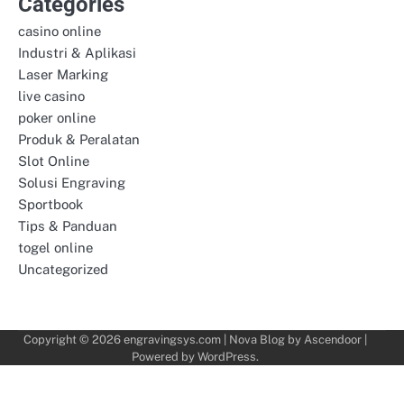
Categories
casino online
Industri & Aplikasi
Laser Marking
live casino
poker online
Produk & Peralatan
Slot Online
Solusi Engraving
Sportbook
Tips & Panduan
togel online
Uncategorized
Copyright © 2026
engravingsys.com
| Nova Blog by
Ascendoor
|
Powered by
WordPress
.