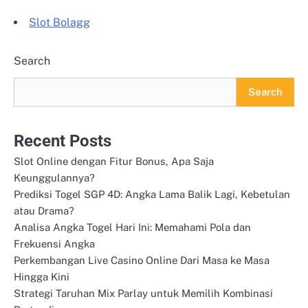
Slot Bolagg
Search
Search
Recent Posts
Slot Online dengan Fitur Bonus, Apa Saja
Keunggulannya?
Prediksi Togel SGP 4D: Angka Lama Balik Lagi, Kebetulan
atau Drama?
Analisa Angka Togel Hari Ini: Memahami Pola dan
Frekuensi Angka
Perkembangan Live Casino Online Dari Masa ke Masa
Hingga Kini
Strategi Taruhan Mix Parlay untuk Memilih Kombinasi