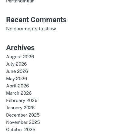
Pertandingan
Recent Comments
No comments to show.
Archives
August 2026
July 2026
June 2026
May 2026
April 2026
March 2026
February 2026
January 2026
December 2025
November 2025
October 2025