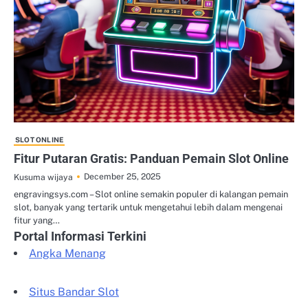
SLOT ONLINE
Fitur Putaran Gratis: Panduan Pemain Slot Online
December 25, 2025
Kusuma wijaya
engravingsys.com – Slot online semakin populer di kalangan pemain
slot, banyak yang tertarik untuk mengetahui lebih dalam mengenai
fitur yang…
Portal Informasi Terkini
Angka Menang
Situs Bandar Slot