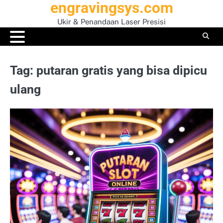
engravingsys.com
Skip
to
Ukir & Penandaan Laser Presisi
content
Tag:
putaran gratis yang bisa dipicu
ulang