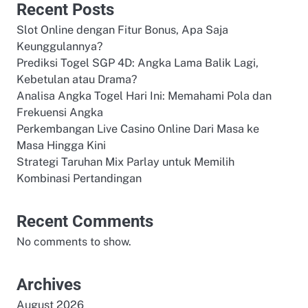
Recent Posts
Slot Online dengan Fitur Bonus, Apa Saja
Keunggulannya?
Prediksi Togel SGP 4D: Angka Lama Balik Lagi,
Kebetulan atau Drama?
Analisa Angka Togel Hari Ini: Memahami Pola dan
Frekuensi Angka
Perkembangan Live Casino Online Dari Masa ke
Masa Hingga Kini
Strategi Taruhan Mix Parlay untuk Memilih
Kombinasi Pertandingan
Recent Comments
No comments to show.
Archives
August 2026