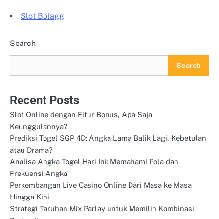
Slot Bolagg
Search
Search
Recent Posts
Slot Online dengan Fitur Bonus, Apa Saja
Keunggulannya?
Prediksi Togel SGP 4D: Angka Lama Balik Lagi, Kebetulan
atau Drama?
Analisa Angka Togel Hari Ini: Memahami Pola dan
Frekuensi Angka
Perkembangan Live Casino Online Dari Masa ke Masa
Hingga Kini
Strategi Taruhan Mix Parlay untuk Memilih Kombinasi