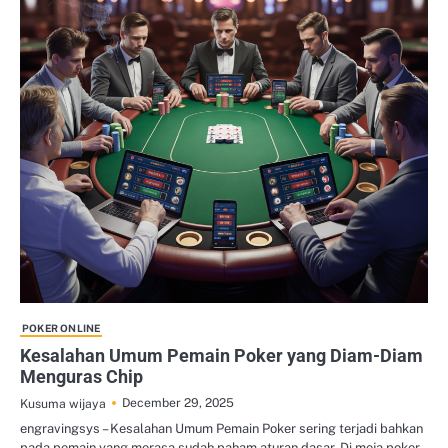
POKER ONLINE
Kesalahan Umum Pemain Poker yang Diam-Diam
Menguras Chip
December 29, 2025
Kusuma wijaya
engravingsys – Kesalahan Umum Pemain Poker sering terjadi bahkan
pada pemain yang merasa sudah paham aturan dasar. Di meja poker