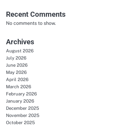
Recent Comments
No comments to show.
Archives
August 2026
July 2026
June 2026
May 2026
April 2026
March 2026
February 2026
January 2026
December 2025
November 2025
October 2025