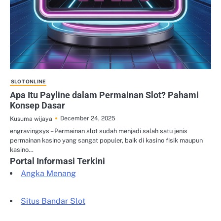
SLOT ONLINE
Apa Itu Payline dalam Permainan Slot? Pahami
Konsep Dasar
December 24, 2025
Kusuma wijaya
engravingsys – Permainan slot sudah menjadi salah satu jenis
permainan kasino yang sangat populer, baik di kasino fisik maupun
kasino…
Portal Informasi Terkini
Angka Menang
Situs Bandar Slot