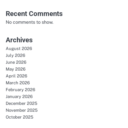
Recent Comments
No comments to show.
Archives
August 2026
July 2026
June 2026
May 2026
April 2026
March 2026
February 2026
January 2026
December 2025
November 2025
October 2025