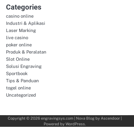
Categories
casino online
Industri & Aplikasi
Laser Marking
live casino
poker online
Produk & Peralatan
Slot Online
Solusi Engraving
Sportbook
Tips & Panduan
togel online
Uncategorized
Copyright © 2026
engravingsys.com
| Nova Blog by
Ascendoor
|
Powered by
WordPress
.